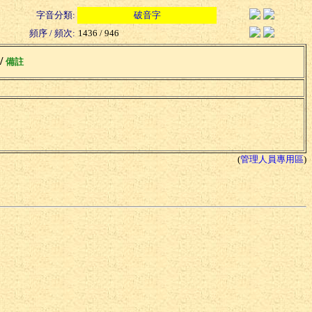
字音分類:
破音字
頻序 / 頻次:
1436 / 946
 /
備註
(
管理人員專用區
)