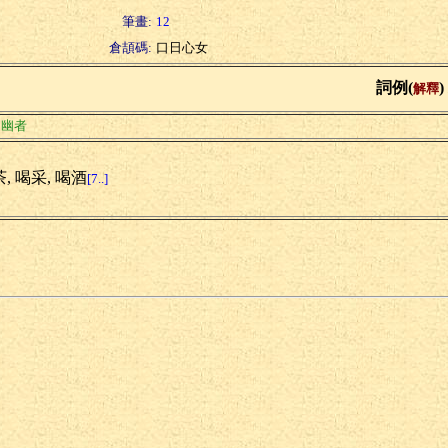
筆畫:
12
倉頡碼:
口日心女
詞例(
)
解釋
之幽者
, 喝采, 喝酒
[7..]