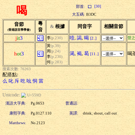
[30]
部首:
喝
大五碼:
B3DC
粵
音節
&
根據
同音字
相關音節
音
(香港語言學學會)
j
it
3
噎
,
謁
,
暍
李
(p.230)
聲
[2..]
黃
(p.39)
周
(p.24)
h
ot
3
渴
,
褐
,
曷
喝茶
[11..]
李
(p.230)
何
(p.283)
搜索次數: 76263
配搭點:
么
叱
斥
吃
吆
恫
當
Unicode:
U+559D
漢語大字典:
Pg.0653
普通話:
康熙字典:
Pg.0127.110
英譯:
drink; shout, call out
Matthews:
No.2123