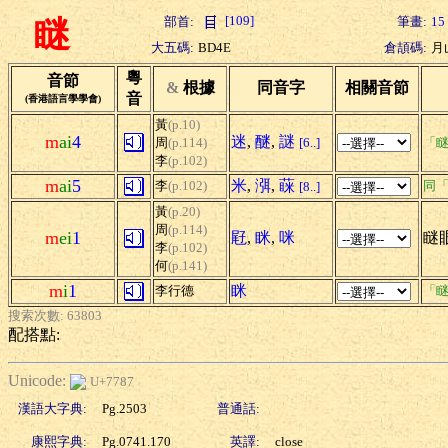
[109]
部首:
筆畫:
15
瞇
大五碼:
BD4E
倉頡碼:
月
粵
音節
&
根據
同音字
相關音節
音
(香港語言學學會)
黃
(p.10)
m
ai
4
迷
,
醚
,
謎
周
(p.114)
[6..]
「瞇
李
(p.102)
m
ai
5
米
,
渳
,
蔝
李
(p.102)
同
[8..]
黃
(p.20)
周
(p.114)
m
ei
1
屘
,
眯
,
咪
瞇眼
李
(p.102)
何
(p.141)
m
i
1
眯
李行德
「瞇
搜索次數: 63803
配搭點:
Unicode:
U+7787
漢語大字典:
Pg.2503
普通話:
康熙字典:
Pg.0741.170
英譯:
close