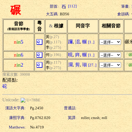
[112]
部首:
筆畫:
碾
大五碼:
BD56
倉頡碼:
粵
音節
&
根據
同音字
相關音節
音
(香港語言學學會)
黃
(p.27)
n
in
5
躎
,
涊
,
輾
碾米
周
(p.117)
[1..]
李
(p.275)
n
in
6
晛
,
姩
,
輾
何
(p.196)
「碾
[1..]
周
(p.117)
z
in
2
灛
,
剪
,
瑐
[27..]
「碾
李
(p.275)
搜索次數: 39008
配搭點:
砣
Unicode:
U+78BE
漢語大字典:
Pg.2450
普通話:
康熙字典:
Pg.0762.020
英譯:
roller, crush; roll
Matthews:
No.4719