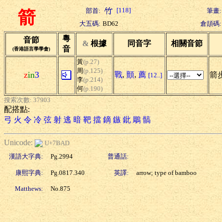
[118]
部首:
筆畫:
箭
大五碼:
BD62
倉頡碼:
粵
音節
&
根據
同音字
相關音節
音
(香港語言學學會)
黃
(p.27)
周
(p.125)
z
in
3
戰
,
顫
,
薦
箭步
[12..]
李
(p.214)
何
(p.190)
搜索次數: 37903
配搭點:
弓
火
令
冷
弦
射
逃
暗
靶
擋
鏑
鏃
鈚
鵰
髇
Unicode:
U+7BAD
漢語大字典:
Pg.2994
普通話:
康熙字典:
Pg.0817.340
英譯:
arrow; type of bamboo
Matthews:
No.875