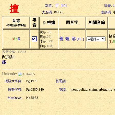
[64]
部首:
筆畫:
1
擅
大五碼:
BED5
倉頡碼:
粵
音節
&
根據
同音字
相關音節
音
(香港語言學學會)
黃
(p.28)
擅長
周
(p.66)
s
in
6
善
,
蟺
,
鄯
[19..]
李
(p.329)
(1)
何
(p.198)
搜索次數: 43583
配搭點:
能
Unicode:
U+64C5
漢語大字典:
Pg.1971
普通話:
康熙字典:
Pg.0385.340
英譯:
monopolize; claim; arbitrarily; 
Matthews:
No.5653