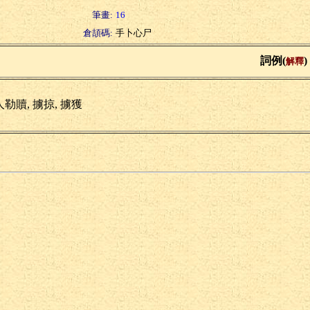
筆畫:
16
倉頡碼:
手卜心尸
詞例(
)
解釋
勒贖, 擄掠, 擄獲