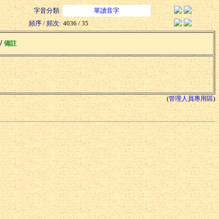
字音分類:
單讀音字
頻序 / 頻次:
4036 / 35
 /
備註
(
管理人員專用區
)