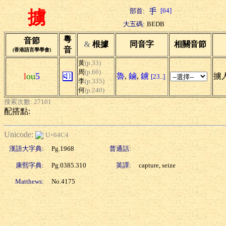
[64]
部首:
擄
大五碼:
BEDB
粵
音節
&
根據
同音字
相關音節
音
(香港語言學學會)
黃
(p.33)
周
(p.66)
l
ou
5
魯
,
鏀
,
鐪
擄人
[23..]
李
(p.335)
何
(p.240)
搜索次數: 27101
配搭點:
Unicode:
U+64C4
漢語大字典:
Pg.1968
普通話:
康熙字典:
Pg.0385.310
英譯:
capture, seize
Matthews:
No.4175