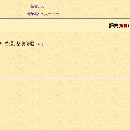
筆畫:
16
倉頡碼:
木大一卜一
詞例(
)
解釋
, 整理, 整裝待發
[14..]