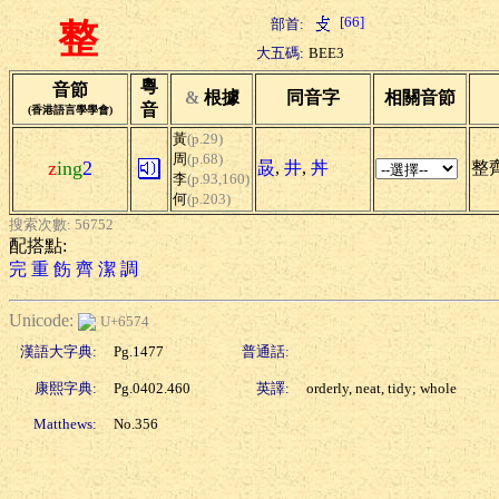
[66]
部首:
整
大五碼:
BEE3
粵
音節
&
根據
同音字
相關音節
音
(香港語言學學會)
黃
(p.29)
周
(p.68)
z
ing
2
晸
,
井
,
丼
整齊
李
(p.93,160)
何
(p.203)
搜索次數: 56752
配搭點:
完
重
飭
齊
潔
調
Unicode:
U+6574
漢語大字典:
Pg.1477
普通話:
康熙字典:
Pg.0402.460
英譯:
orderly, neat, tidy; whole
Matthews:
No.356