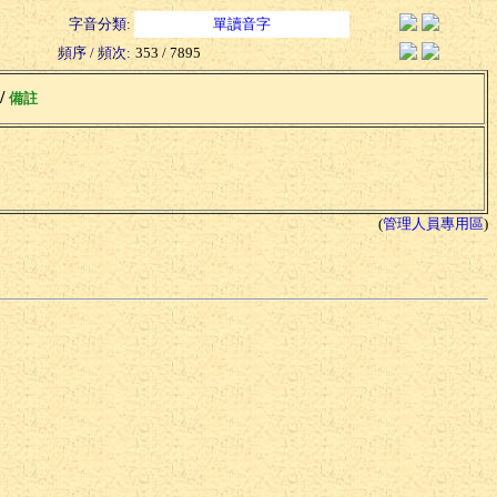
字音分類:
單讀音字
頻序 / 頻次:
353 / 7895
 /
備註
(
管理人員專用區
)