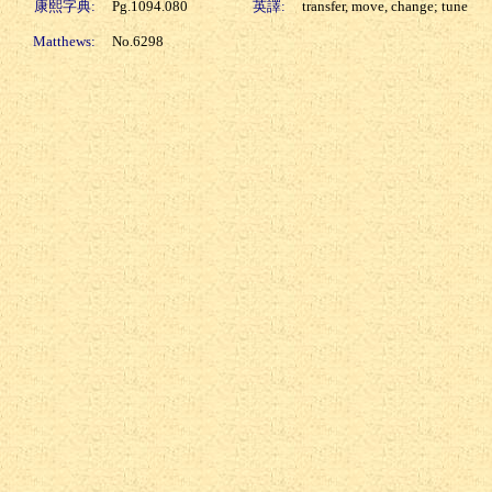
康熙字典:
Pg.1094.080
英譯:
transfer, move, change; tune
Matthews:
No.6298