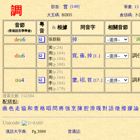
[149]
部首:
筆畫:
15
調
大五碼:
BDD5
倉頡碼:
卜
粵
音節
&
根據
同音字
相關音節
音
(香港語言學學會)
d
eu
6
掉
張群顯
「調
黃
(p.24)
周
(p.164)
d
iu
6
窕
,
蓧
,
掉
調任
[1..]
李
(p.184)
何
(p.168)
黃
(p.25)
周
(p.164)
t
iu
4
鎥
,
祒
,
笤
調和
[17..]
李
(p.184)
何
(p.179)
搜索次數: 152384
配搭點:
曲
色
走
協
和
查
格
唱
問
將
強
烹
陳
腔
滑
嘎
對
語
徵
撥
膠
論
Unicode:
U+8ABF
漢語大字典:
Pg.3989
普通話: