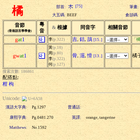
[75]
部首:
筆畫:
橘
大五碼:
BEEF
倉頡碼:
粵
音節
&
根據
同音字
相關音節
音
(香港語言學學會)
g
at
1
吉
,
銡
,
鴶
李
(p.322)
「橘
[15..]
黃
(p.18)
周
(p.80)
gw
at
1
骨
,
淈
,
愲
橘子
[13..]
李
(p.322)
何
(p.127)
搜索次數: 186861
配搭點:
柑
枸
Unicode:
U+6A58
漢語大字典:
Pg.1297
普通話:
康熙字典:
Pg.0481.270
英譯:
orange, tangerine
Matthews:
No.1592