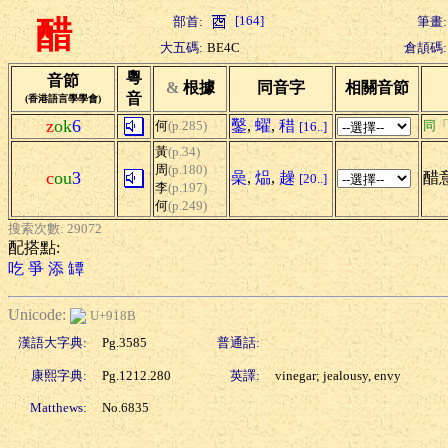
[164]
部首:
筆畫:
醋
大五碼:
BE4C
倉頡碼:
粵
音節
&
根據
同音字
相關音節
音
(香港語言學學會)
z
ok
6
鑿
,
蠗
,
稓
何
(p.285)
同
[16..]
黃
(p.34)
周
(p.180)
c
ou
3
喿
,
煰
,
趮
醋
[20..]
李
(p.197)
何
(p.249)
搜索次數: 29072
配搭點:
吃
爭
添
罈
Unicode:
U+918B
漢語大字典:
Pg.3585
普通話:
康熙字典:
Pg.1212.280
英譯:
vinegar; jealousy, envy
Matthews:
No.6835