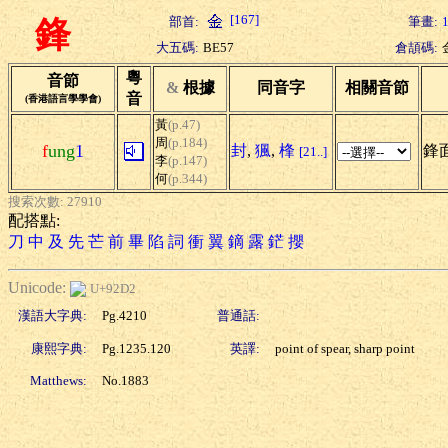
[167]
部首:
筆畫:
鋒
大五碼:
BE57
倉頡碼:
粵
音節
&
根據
同音字
相關音節
音
(香港語言學學會)
黃
(p.47)
周
(p.184)
f
ung
1
封
,
猦
,
桻
鋒面
[21..]
李
(p.147)
何
(p.344)
搜索次數: 27910
配搭點:
刀
中
及
先
芒
前
畢
陷
詞
衝
翼
鏑
露
鋩
攖
Unicode:
U+92D2
漢語大字典:
Pg.4210
普通話:
康熙字典:
Pg.1235.120
英譯:
point of spear, sharp point
Matthews:
No.1883