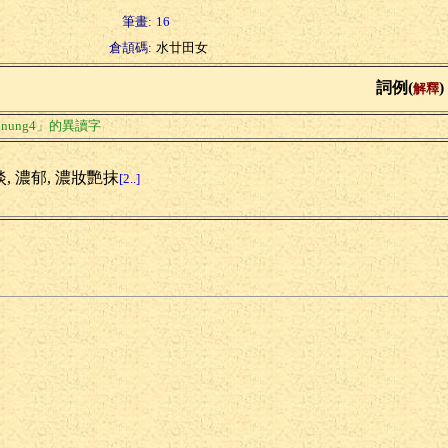
筆畫:
16
倉頡碼:
水廿田女
詞例(
)
解釋
nung4」的異讀字
, 濃郁, 濃妝艷抹
[2..]