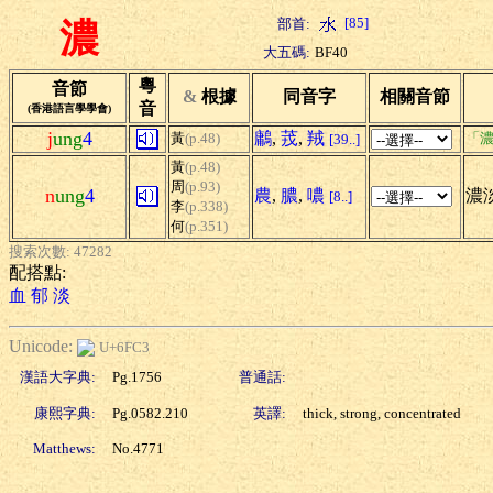
[85]
部首:
濃
大五碼:
BF40
粵
音節
&
根據
同音字
相關音節
音
(香港語言學學會)
j
ung
4
鷛
,
茙
,
羢
黃
(p.48)
「濃
[39..]
黃
(p.48)
周
(p.93)
n
ung
4
農
,
膿
,
噥
濃淡
[8..]
李
(p.338)
何
(p.351)
搜索次數: 47282
配搭點:
血
郁
淡
Unicode:
U+6FC3
漢語大字典:
Pg.1756
普通話:
康熙字典:
Pg.0582.210
英譯:
thick, strong, concentrated
Matthews:
No.4771