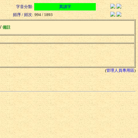
字音分類:
異讀字
頻序 / 頻次:
994 / 1893
 /
備註
(
管理人員專用區
)