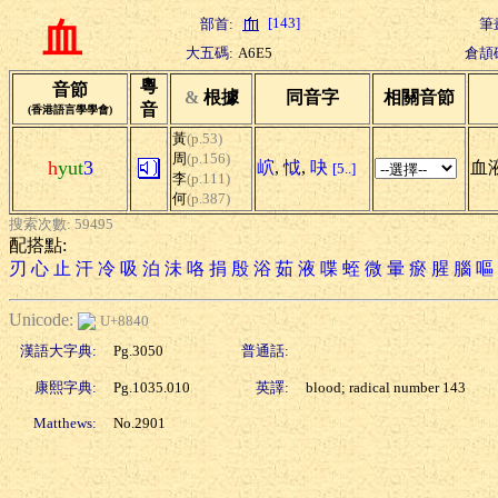
[143]
部首:
筆
血
大五碼:
A6E5
倉頡
粵
音節
&
根據
同音字
相關音節
音
(香港語言學學會)
黃
(p.53)
周
(p.156)
h
yut
3
岤
,
怴
,
吷
血液
[5..]
李
(p.111)
何
(p.387)
搜索次數: 59495
配搭點:
刃
心
止
汗
冷
吸
泊
沬
咯
捐
殷
浴
茹
液
喋
蛭
微
暈
瘀
腥
腦
嘔
Unicode:
U+8840
漢語大字典:
Pg.3050
普通話:
康熙字典:
Pg.1035.010
英譯:
blood; radical number 143
Matthews:
No.2901