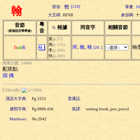
[124]
部首:
筆畫:
16
翰
大五碼:
BFAB
倉頡碼:
十
粵
音節
&
根據
同音字
相關音節
音
(香港語言學學會)
黃
(p.37)
周
(p.135)
h
on
6
涆
,
雗
,
螒
翰墨
[20..]
李
(p.268)
何
(p.268)
搜索次數: 54486
配搭點:
搦
摛
Unicode:
U+7FF0
漢語大字典:
Pg.3353
普通話:
康熙字典:
Pg.0886.430
英譯:
writing brush, pen, pencil
Matthews:
No.2042