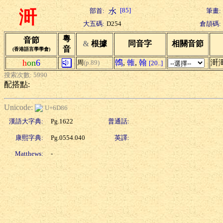
[85]
部首:
筆畫:
涆
大五碼:
D254
倉頡碼:
粵
音節
&
根據
同音字
相關音節
音
(香港語言學學會)
h
on
6
鶾
,
雗
,
翰
涆
周
(p.89)
[20..]
搜索次數: 5990
配搭點:
Unicode:
U+6D86
漢語大字典:
Pg.1622
普通話:
康熙字典:
Pg.0554.040
英譯:
Matthews:
-