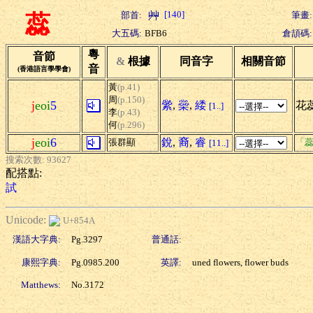
[140]
部首:
筆畫:
蕊
大五碼:
BFB6
倉頡碼:
粵
音節
&
根據
同音字
相關音節
音
(香港語言學學會)
黃
(p.41)
周
(p.150)
j
eoi
5
繠
,
橤
,
緌
花
[1..]
李
(p.43)
何
(p.296)
j
eoi
6
銳
,
裔
,
睿
張群顯
「蕊
[11..]
搜索次數: 93627
配搭點:
試
Unicode:
U+854A
漢語大字典:
Pg.3297
普通話:
康熙字典:
Pg.0985.200
英譯:
uned flowers, flower buds
Matthews:
No.3172