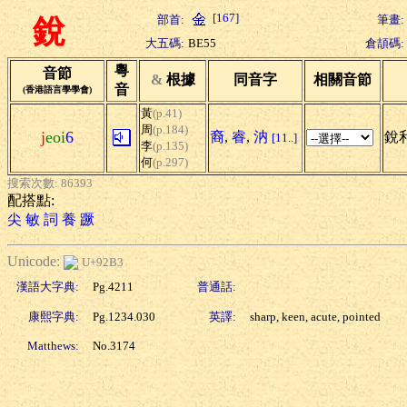
[167]
部首:
筆畫:
銳
大五碼:
BE55
倉頡碼:
粵
音節
&
根據
同音字
相關音節
音
(香港語言學學會)
黃
(p.41)
周
(p.184)
j
eoi
6
裔
,
睿
,
汭
銳利
[11..]
李
(p.135)
何
(p.297)
搜索次數: 86393
配搭點:
尖
敏
詞
養
蹶
Unicode:
U+92B3
漢語大字典:
Pg.4211
普通話:
康熙字典:
Pg.1234.030
英譯:
sharp, keen, acute, pointed
Matthews:
No.3174