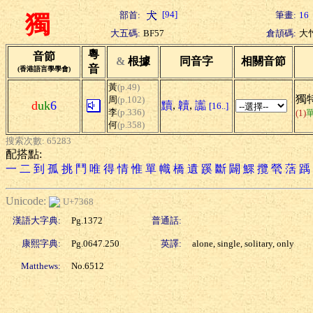
[94]
部首:
筆畫:
16
獨
大五碼:
BF57
倉頡碼:
大
粵
音節
&
根據
同音字
相關音節
音
(香港語言學學會)
黃
(p.49)
獨特
周
(p.102)
d
uk
6
黷
,
韥
,
讟
[16..]
李
(p.336)
(1)
何
(p.358)
搜索次數: 65283
配搭點:
一
二
到
孤
挑
鬥
唯
得
情
惟
單
幟
橋
遺
蹊
斷
闢
鰥
攬
煢
萿
踽
Unicode:
U+7368
漢語大字典:
Pg.1372
普通話:
康熙字典:
Pg.0647.250
英譯:
alone, single, solitary, only
Matthews:
No.6512