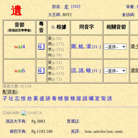
[162]
部首:
筆畫:
遺
大五碼:
BFF2
倉頡碼:
粵
音節
&
根據
同音字
相關音節
音
(香港語言學學會)
黃
(p.10)
周
(p.177)
w
ai
4
圍
,
鮠
,
潿
遺少
[21..]
李
(p.315)
何
(p.70)
黃
(p.11)
周
(p.177)
w
ai
6
譿
,
譓
,
蟪
遺
[31..]
李
(p.315)
何
(p.72)
搜索次數: 81154
配搭點:
孑
址
忘
恨
拾
棄
盛
跡
養
憾
骸
簪
蹤
蹟
囑
寔
胔
諝
Unicode:
U+907A
漢語大字典:
Pg.3882
普通話:
康熙字典:
Pg.1193.180
英譯:
lose; articles lost; omit