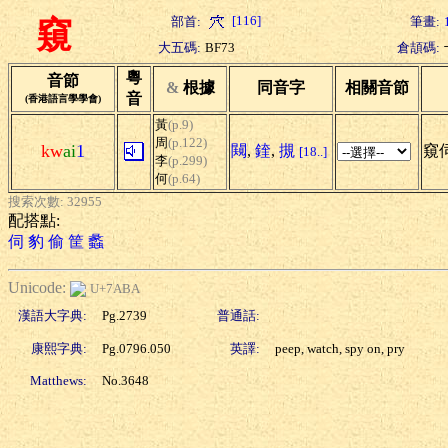
[116]
部首:
筆畫:
窺
大五碼:
BF73
倉頡碼:
粵
音節
&
根據
同音字
相關音節
音
(香港語言學學會)
黃
(p.9)
周
(p.122)
kw
ai
1
闚
,
鍷
,
摫
窺伺
[18..]
李
(p.299)
何
(p.64)
搜索次數: 32955
配搭點:
伺
豹
偷
筐
蠡
Unicode:
U+7ABA
漢語大字典:
Pg.2739
普通話:
康熙字典:
Pg.0796.050
英譯:
peep, watch, spy on, pry
Matthews:
No.3648