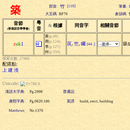
[118]
部首:
筆畫:
築
大五碼:
BF76
倉頡碼:
粵
音節
&
根據
同音字
相關音節
音
(香港語言學學會)
黃
(p.49)
周
(p.124)
z
uk
1
茿
,
竺
,
矚
築成
[44..]
李
(p.127)
何
(p.359)
搜索次數: 27960
配搭點:
上
建
澆
Unicode:
U+7BC9
漢語大字典:
Pg.2998
普通話:
康熙字典:
Pg.0820.180
英譯:
build, erect; building
Matthews:
No.1376