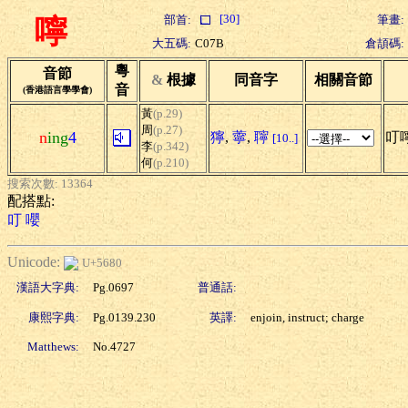
[30]
部首:
筆畫:
嚀
大五碼:
C07B
倉頡碼:
粵
音節
&
根據
同音字
相關音節
音
(香港語言學學會)
黃
(p.29)
周
(p.27)
n
ing
4
獰
,
薴
,
聹
叮
[10..]
李
(p.342)
何
(p.210)
搜索次數: 13364
配搭點:
叮
嚶
Unicode:
U+5680
漢語大字典:
Pg.0697
普通話:
康熙字典:
Pg.0139.230
英譯:
enjoin, instruct; charge
Matthews:
No.4727