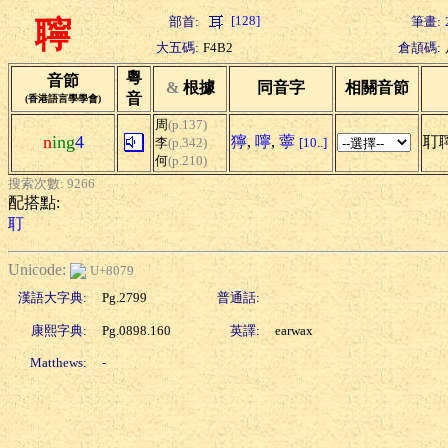
[128]
部首:
筆畫:
聹
大五碼:
F4B2
倉頡碼:
粵
音節
&
根據
同音字
相關音節
音
(香港語言學學會)
周
(p.137)
n
ing
4
獰
,
嚀
,
薴
耵
李
(p.342)
[10..]
何
(p.210)
搜索次數: 9266
配搭點:
耵
Unicode:
U+8079
漢語大字典:
Pg.2799
普通話:
康熙字典:
Pg.0898.160
英譯:
earwax
Matthews:
-