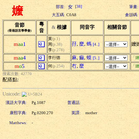
[38]
部首:
筆畫:
嬤
大五碼:
C0A8
倉頡碼:
粵
音節
&
根據
同音字
相關音節
音
(香港語言學學會)
黃
(p.1)
m
aa
1
孖
,
麼
,
螞
嬤嬤
周
(p.38)
[4..]
李
(p.278)
m
aa
4
麻
,
痲
,
蟆
李行德
「嬤
[5..]
m
o
5
冇
,
麼
何
(p.254)
「嬤
搜索次數: 42770
配搭點:
Unicode:
U+5B24
漢語大字典:
Pg.1087
普通話:
康熙字典:
Pg.0200.270
英譯:
mother
Matthews:
-