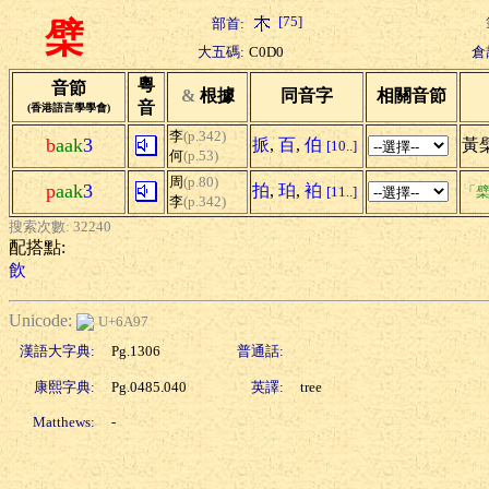
[75]
部首:
檗
大五碼:
C0D0
倉
粵
音節
&
根據
同音字
相關音節
音
(香港語言學學會)
李
(p.342)
b
aak
3
挀
,
百
,
伯
黃
[10..]
何
(p.53)
周
(p.80)
p
aak
3
拍
,
珀
,
袙
[11..]
「檗
李
(p.342)
搜索次數: 32240
配搭點:
飲
Unicode:
U+6A97
漢語大字典:
Pg.1306
普通話:
康熙字典:
Pg.0485.040
英譯:
tree
Matthews:
-