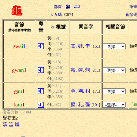
[213]
部首:
筆畫
龜
大五碼:
C074
倉頡碼
粵
音節
&
根據
同音字
相關音節
音
(香港語言學學會)
黃
(p.9)
周
(p.216)
gw
ai
1
閨
,
硅
,
圭
龜年
[15..]
李
(p.359)
何
(p.61)
黃
(p.15)
周
(p.216)
gw
an
1
皸
,
鍕
,
蚐
龜裂
[21..]
李
(p.359)
何
(p.102)
黃
(p.11)
g
au
1
萛
,
袧
,
朻
龜
周
(p.216)
[17..]
李
(p.359)
k
au
1
摳
,
芤
,
彄
何
(p.81)
「龜
[10..]
搜索次數: 87384
配搭點:
茲
筮
蠵