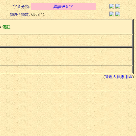
字音分類:
異讀破音字
頻序 / 頻次:
6903 / 1
 /
備註
(
管理人員專用區
)