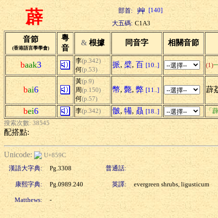
[140]
部首:
薜
大五碼:
C1A3
粵
音節
&
根據
同音字
相關音節
音
(香港語言學學會)
李
(p.342)
b
aak
3
挀
,
檗
,
百
[10..]
(1)
何
(p.53)
黃
(p.9)
b
ai
6
幣
,
斃
,
弊
薜
周
(p.150)
[11..]
何
(p.57)
b
ei
6
骳
,
犕
,
贔
李
(p.342)
「薜
[18..]
搜索次數: 38545
配搭點:
Unicode:
U+859C
漢語大字典:
Pg.3308
普通話:
康熙字典:
Pg.0989.240
英譯:
evergreen shrubs, ligusticum
Matthews:
-