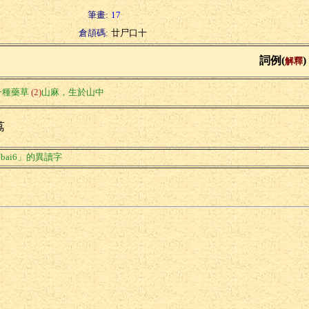
筆畫:
17
倉頡碼:
廿尸口十
詞例(
)
解釋
一種藥草
(2)
山麻，生於山中
荔
bai6」的異讀字