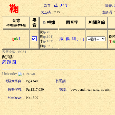
[177]
部首:
筆畫:
鞠
大五碼:
C1F9
倉頡碼:
粵
音節
&
根據
同音字
相關音節
音
(香港語言學學會)
黃
(p.49)
鞠養
周
(p.194)
g
uk
1
濲
,
鵴
,
閰
[32..]
李
(p.183)
(1)
何
(p.361)
搜索次數: 49054
配搭點:
躬
蹋
蹴
Unicode:
U+97A0
漢語大字典:
Pg.4340
普通話:
康熙字典:
Pg.1317.050
英譯:
bow, bend; rear, raise, nourish
Matthews:
No.1590