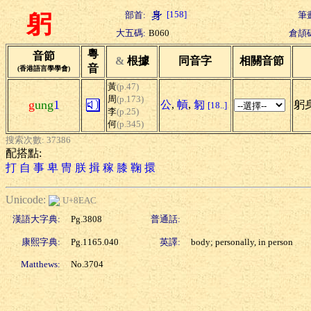
[158]
部首:
筆
躬
大五碼:
B060
倉頡
粵
音節
&
根據
同音字
相關音節
音
(香港語言學學會)
黃
(p.47)
周
(p.173)
g
ung
1
公
,
幊
,
匑
躬身
[18..]
李
(p.25)
何
(p.345)
搜索次數: 37386
配搭點:
打
自
事
卑
冑
朕
揖
稼
膝
鞠
擐
Unicode:
U+8EAC
漢語大字典:
Pg.3808
普通話:
康熙字典:
Pg.1165.040
英譯:
body; personally, in person
Matthews:
No.3704