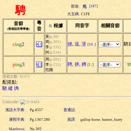
[187]
部首:
騁
大五碼:
C1FE
粵
音節
&
根據
同音字
相關音節
音
(香港語言學學會)
黃
(p.30)
周
(p.201)
c
ing
2
拯
,
逞
,
塣
騁目
[10..]
李
(p.152)
何
(p.214)
周
(p.201)
p
ing
3
聘
,
拼
,
娉
李
(p.152)
[1..]
「騁
范國
搜索次數: 91373
配搭點:
馳
縱
捔
Unicode:
U+9A01
漢語大字典:
Pg.4557
普通話:
康熙字典:
Pg.1367.280
英譯:
gallop horse; hasten, hurry
Matthews:
No.395