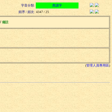
字音分類:
異讀字
頻序 / 頻次:
4347 / 25
 /
備註
(
管理人員專用區
)