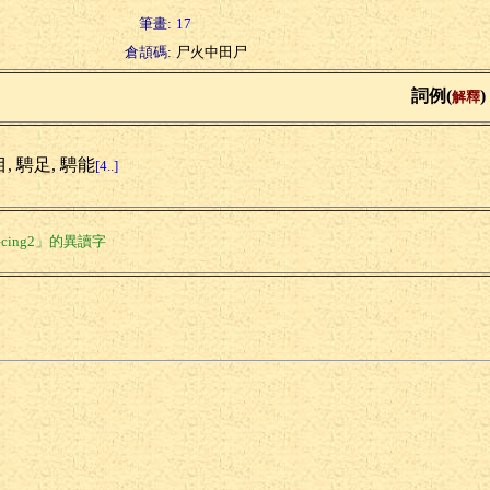
筆畫:
17
倉頡碼:
尸火中田尸
詞例(
)
解釋
, 騁足, 騁能
[4..]
cing2」的異讀字