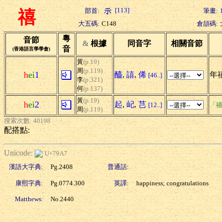
[113]
部首:
筆畫:
禧
大五碼:
C148
倉頡碼:
粵
音節
&
根據
同音字
相關音節
音
(香港語言學學會)
黃
(p.19)
周
(p.119)
h
ei
1
醯
,
譆
,
俙
年禧
[46..]
李
(p.321)
何
(p.137)
黃
(p.19)
h
ei
2
起
,
屺
,
芑
[12..]
「禧
周
(p.119)
搜索次數: 40198
配搭點:
Unicode:
U+79A7
漢語大字典:
Pg.2408
普通話:
康熙字典:
Pg.0774.300
英譯:
happiness; congratulations
Matthews:
No.2440