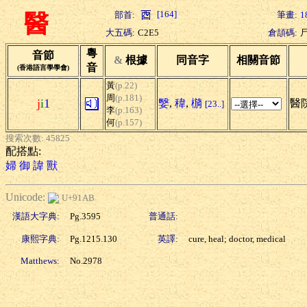
[164]
部首:
筆畫:
1
醫
大五碼:
C2E5
倉頡碼:
粵
音節
&
根據
同音字
相關音節
音
(香港語言學學會)
黃
(p.22)
周
(p.181)
j
i
1
嫛
,
稦
,
檹
醫院
[23..]
李
(p.163)
何
(p.157)
搜索次數: 45825
配搭點:
婦
御
諱
獸
Unicode:
U+91AB
漢語大字典:
Pg.3595
普通話:
康熙字典:
Pg.1215.130
英譯:
cure, heal; doctor, medical
Matthews:
No.2978