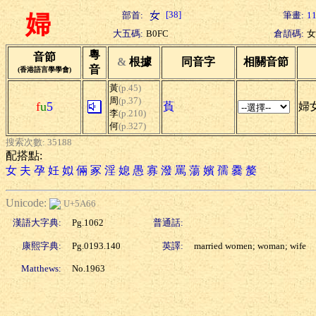
[38]
部首:
筆畫:
1
婦
大五碼:
B0FC
倉頡碼:
女
粵
音節
&
根據
同音字
相關音節
音
(香港語言學學會)
黃
(p.45)
周
(p.37)
f
u
5
萯
婦女
李
(p.210)
何
(p.327)
搜索次數: 35188
配搭點:
女
夫
孕
妊
姒
倆
冢
淫
媳
愚
寡
潑
罵
蕩
嬪
孺
爨
嫠
Unicode:
U+5A66
漢語大字典:
Pg.1062
普通話:
康熙字典:
Pg.0193.140
英譯:
married women; woman; wife
Matthews:
No.1963