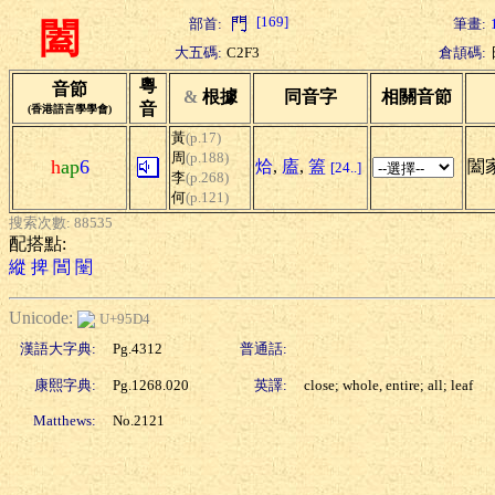
[169]
部首:
筆畫:
闔
大五碼:
C2F3
倉頡碼:
粵
音節
&
根據
同音字
相關音節
音
(香港語言學學會)
黃
(p.17)
周
(p.188)
h
ap
6
烚
,
廅
,
篕
闔家
[24..]
李
(p.268)
何
(p.121)
搜索次數: 88535
配搭點:
縱
捭
閶
闛
Unicode:
U+95D4
漢語大字典:
Pg.4312
普通話:
康熙字典:
Pg.1268.020
英譯:
close; whole, entire; all; leaf
Matthews:
No.2121