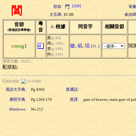
[169]
部首:
筆畫
閶
大五碼:
EC4B
倉頡碼
粵
音節
&
根據
同音字
相關音節
音
(香港語言學學會)
黃
(p.44)
周
(p.188)
c
oeng
1
牄
,
裮
,
琩
閶風
[31..]
李
(p.190)
何
(p.319)
搜索次數: 16211
配搭點:
Unicode:
U+95B6
漢語大字典:
Pg.4304
普通話:
康熙字典:
Pg.1264.170
英譯:
gate of heaven; main gate of pa
Matthews:
No.212