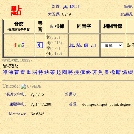
[203]
部首:
筆畫:
點
大五碼:
C249
倉頡碼:
粵
音節
&
根據
同音字
相關音節
音
(香港語言學學會)
黃
(p.25)
周
(p.213)
d
im
2
蒧
,
玷
,
踮
點滴
[2..]
李
(p.79)
何
(p.180)
搜索次數: 109997
配搭點:
卯
沸
盲
查
重
弱
特
缺
茶
起
圈
將
捩
疵
終
斑
焦
畫
極
睛
煽
綴
Unicode:
U+9EDE
漢語大字典:
Pg.4745
普通話:
康熙字典:
Pg.1447.280
英譯:
dot, speck, spot; point, degree
Matthews:
No.6346