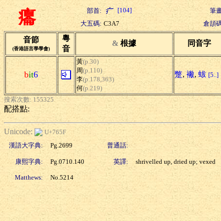
[104]
部首:
筆畫
癟
大五碼:
C3A7
倉頡碼
粵
音節
&
根據
同音字
音
(香港語言學學會)
黃
(p.30)
周
(p.110)
b
it
6
蹩
,
襒
,
蛂
[5..]
李
(p.178,363)
何
(p.219)
搜索次數: 155325
配搭點:
Unicode:
U+765F
漢語大字典:
Pg.2699
普通話:
康熙字典:
Pg.0710.140
英譯:
shrivelled up, dried up; vexed
Matthews:
No.5214