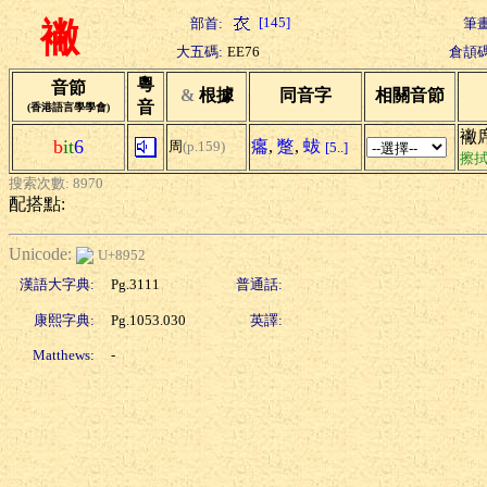
[145]
部首:
筆畫
襒
大五碼:
EE76
倉頡碼
粵
音節
&
根據
同音字
相關音節
音
(香港語言學學會)
襒
b
it
6
癟
,
蹩
,
蛂
周
(p.159)
[5..]
擦
搜索次數: 8970
配搭點:
Unicode:
U+8952
漢語大字典:
Pg.3111
普通話:
康熙字典:
Pg.1053.030
英譯:
Matthews:
-