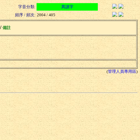
字音分類:
異讀字
頻序 / 頻次:
2004 / 405
 /
備註
(
管理人員專用區
)