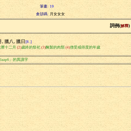
筆畫:
19
倉頡碼:
月女女女
詞例(
)
解釋
, 臘八, 臘日
[8..]
陰曆十二月
(2)
歲終的祭祀
(3)
醃製的肉類
(4)
僧受戒得度的年歲
laap6」的異讀字