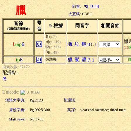
[130]
部首:
臘
大五碼:
C3BE
粵
音節
&
根據
同音字
相關音節
音
(香港語言學學會)
黃
(p.7)
臘月
周
(p.140)
l
aap
6
蠟
,
垃
,
翋
[11..]
李
(p.353)
(1)
何
(p.49)
l
ip
6
獵
,
鬣
,
躐
張群顯
「臘
[5..]
搜索次數: 87172
配搭點:
冬
Unicode:
U+81D8
漢語大字典:
Pg.2123
普通話:
康熙字典:
Pg.0925.300
英譯:
year end sacrifice; dried meat
Matthews:
No.3763