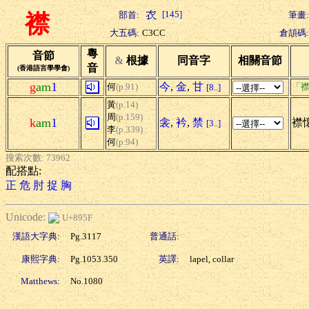
[145]
部首:
筆畫:
襟
大五碼:
C3CC
倉頡碼:
粵
音節
&
根據
同音字
相關音節
音
(香港語言學學會)
g
am
1
今
,
金
,
甘
何
(p.91)
「襟
[8..]
黃
(p.14)
周
(p.159)
k
am
1
衾
,
衿
,
禁
襟懷
[3..]
李
(p.339)
何
(p.94)
搜索次數: 73962
配搭點:
正
危
肘
捉
胸
Unicode:
U+895F
漢語大字典:
Pg.3117
普通話:
康熙字典:
Pg.1053.350
英譯:
lapel, collar
Matthews:
No.1080