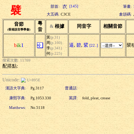
[145]
部首:
筆畫:
襞
大五碼:
C3CE
倉頡碼:
粵
音節
&
根據
同音字
相關音節
音
(香港語言學學會)
黃
(p.31)
周
(p.160)
b
ik
1
逼
,
碧
,
繴
襞積
[22..]
李
(p.341)
何
(p.225)
搜索次數: 11769
配搭點:
Unicode:
U+895E
漢語大字典:
Pg.3117
普通話:
康熙字典:
Pg.1053.330
英譯:
fold, pleat, crease
Matthews:
No.5118