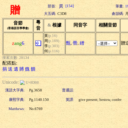
[154]
部首:
筆畫:
1
贈
大五碼:
C3D8
倉頡碼:
粵
音節
&
根據
同音字
相關音節
音
(香港語言學學會)
黃
(p.16)
周
(p.169)
z
ang
6
甑
,
罾
,
繒
贈送
李
(p.303)
何
(p.116)
搜索次數: 28134
配搭點:
捐
送
遺
賻
餽
饋
Unicode:
U+8D08
漢語大字典:
Pg.3658
普通話:
康熙字典:
Pg.1140.150
英譯:
give present; bestow, confer
Matthews:
No.6769