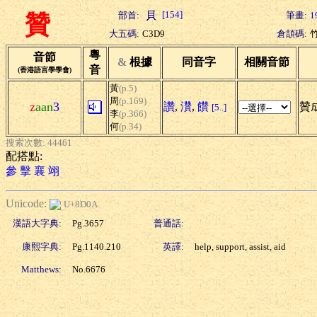
[154]
部首:
筆畫:
1
贊
大五碼:
C3D9
倉頡碼:
粵
音節
&
根據
同音字
相關音節
音
(香港語言學學會)
黃
(p.5)
周
(p.169)
z
aan
3
讚
,
灒
,
饡
贊成
[5..]
李
(p.366)
何
(p.34)
搜索次數: 44461
配搭點:
參
擊
襄
翊
Unicode:
U+8D0A
漢語大字典:
Pg.3657
普通話:
康熙字典:
Pg.1140.210
英譯:
help, support, assist, aid
Matthews:
No.6676