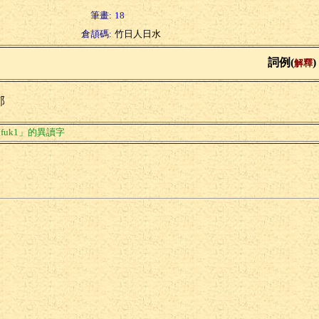
筆畫:
18
倉頡碼:
竹日人日水
詞例(
)
解釋
郁
fuk1」的異讀字