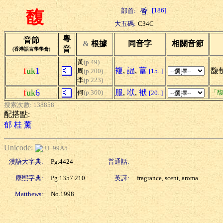
[186]
部首:
馥
大五碼:
C34C
粵
音節
&
根據
同音字
相關音節
音
(香港語言學學會)
黃
(p.49)
f
uk
1
複
,
諨
,
葍
馥
周
(p.200)
[15..]
李
(p.223)
f
uk
6
服
,
垘
,
袱
何
(p.360)
「馥
[20..]
搜索次數: 138858
配搭點:
郁
桂
薰
Unicode:
U+99A5
漢語大字典:
Pg.4424
普通話:
康熙字典:
Pg.1357.210
英譯:
fragrance, scent, aroma
Matthews:
No.1998