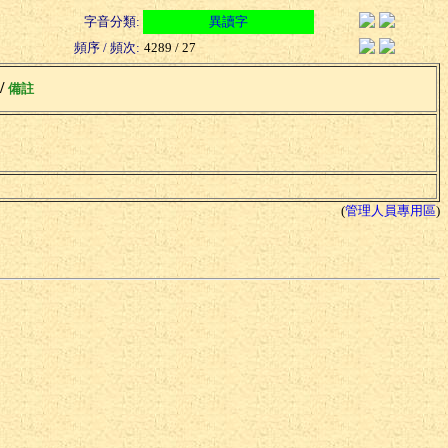
字音分類:
異讀字
頻序 / 頻次:
4289 / 27
 /
備註
(
管理人員專用區
)