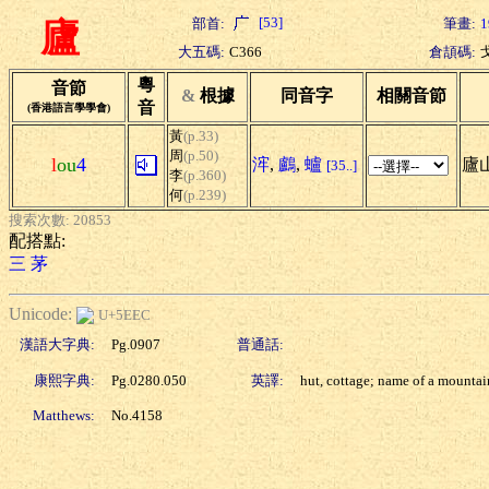
[53]
部首:
筆畫:
1
廬
大五碼:
C366
倉頡碼:
粵
音節
&
根據
同音字
相關音節
音
(香港語言學學會)
黃
(p.33)
周
(p.50)
l
ou
4
浶
,
鸕
,
蠦
廬
[35..]
李
(p.360)
何
(p.239)
搜索次數: 20853
配搭點:
三
茅
Unicode:
U+5EEC
漢語大字典:
Pg.0907
普通話:
康熙字典:
Pg.0280.050
英譯:
hut, cottage; name of a mountai
Matthews:
No.4158