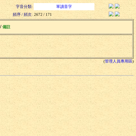
字音分類:
單讀音字
頻序 / 頻次:
2672 / 171
 /
備註
(
管理人員專用區
)