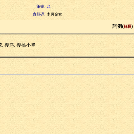
筆畫:
21
倉頡碼:
木月金女
詞例(
)
解釋
, 櫻唇, 櫻桃小嘴