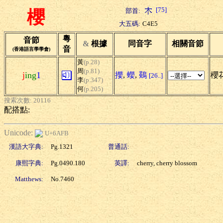
[75]
部首:
櫻
大五碼:
C4E5
粵
音節
&
根據
同音字
相關音節
音
(香港語言學學會)
黃
(p.28)
周
(p.81)
j
ing
1
攖
,
蠳
,
鶧
櫻花
[26..]
李
(p.347)
何
(p.205)
搜索次數: 20116
配搭點:
Unicode:
U+6AFB
漢語大字典:
Pg.1321
普通話:
康熙字典:
Pg.0490.180
英譯:
cherry, cherry blossom
Matthews:
No.7460