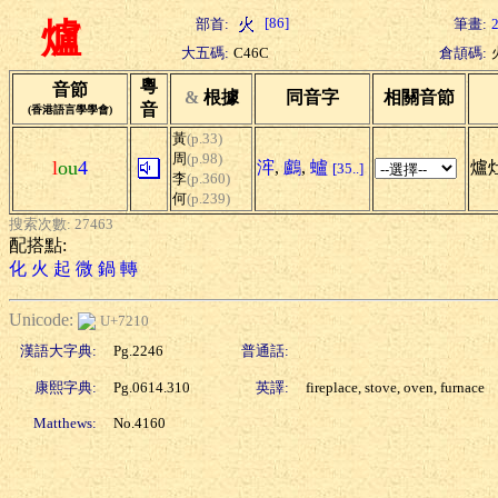
[86]
部首:
筆畫:
爐
大五碼:
C46C
倉頡碼:
粵
音節
&
根據
同音字
相關音節
音
(香港語言學學會)
黃
(p.33)
周
(p.98)
l
ou
4
浶
,
鸕
,
蠦
爐灶
[35..]
李
(p.360)
何
(p.239)
搜索次數: 27463
配搭點:
化
火
起
微
鍋
轉
Unicode:
U+7210
漢語大字典:
Pg.2246
普通話:
康熙字典:
Pg.0614.310
英譯:
fireplace, stove, oven, furnace
Matthews:
No.4160