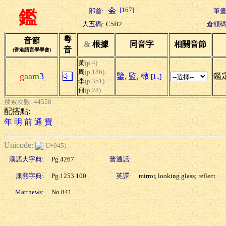
[167]
部首:
筆畫
鑑
大五碼:
C5B2
倉頡碼
粵
音節
&
根據
同音字
相關音節
音
(香港語言學學會)
黃
(p.4)
周
(p.186)
g
aam
3
鑒
,
監
,
橄
鑑定
[1..]
李
(p.351)
何
(p.28)
搜索次數: 44558
配搭點:
年
明
前
通
寶
Unicode:
U+9451
漢語大字典:
Pg.4267
普通話:
康熙字典:
Pg.1253.100
英譯:
mirror, looking glass; reflect
Matthews:
No.841