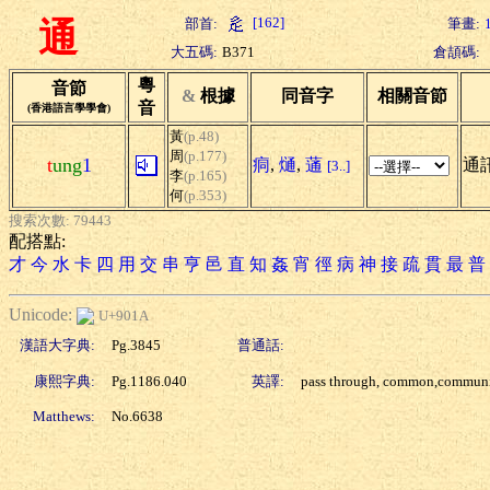
[162]
部首:
筆畫:
通
大五碼:
B371
倉頡碼:
粵
音節
&
根據
同音字
相關音節
音
(香港語言學學會)
黃
(p.48)
周
(p.177)
t
ung
1
痌
,
熥
,
蓪
通訊
[3..]
李
(p.165)
何
(p.353)
搜索次數: 79443
配搭點:
才
今
水
卡
四
用
交
串
亨
邑
直
知
姦
宵
徑
病
神
接
疏
貫
最
普
Unicode:
U+901A
漢語大字典:
Pg.3845
普通話:
康熙字典:
Pg.1186.040
英譯:
pass through, common,commun
Matthews:
No.6638