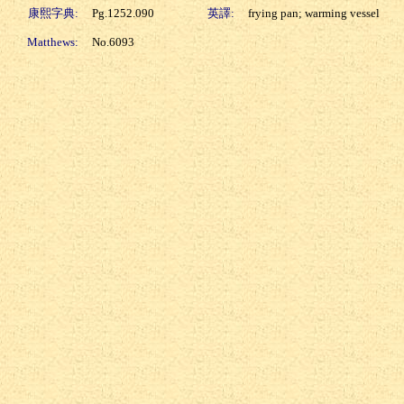
康熙字典:
Pg.1252.090
英譯:
frying pan; warming vessel
Matthews:
No.6093