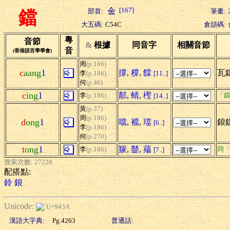
[167]
部首:
筆畫:
鐺
大五碼:
C54C
倉頡碼:
粵
音節
&
根據
同音字
相關音節
音
(香港語言學學會)
周
(p.186)
c
aang
1
撐
,
橕
,
饓
瓦鐺
李
(p.186)
[11..]
何
(p.46)
c
ing
1
郬
,
蜻
,
檉
李
(p.186)
「鐺
[14..]
黃
(p.37)
周
(p.186)
d
ong
1
噹
,
襠
,
璫
鋃
[6..]
李
(p.186)
何
(p.270)
t
ong
1
羰
,
鼞
,
薚
李
(p.186)
同
[7..]
搜索次數: 27228
配搭點:
鈴
鋃
Unicode:
U+943A
漢語大字典:
Pg.4263
普通話: